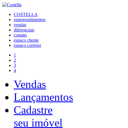
COSTELLA
empreendimentos
vendas
diferenciais
contato
espaço cliente
espaço corretor
1
2
3
4
Vendas
Lançamentos
Cadastre
seu imóvel