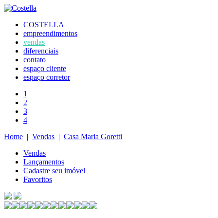
COSTELLA
empreendimentos
vendas
diferenciais
contato
espaço cliente
espaço corretor
1
2
3
4
Home
|
Vendas
|
Casa Maria Goretti
Vendas
Lançamentos
Cadastre seu imóvel
Favoritos