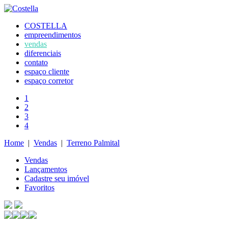
COSTELLA
empreendimentos
vendas
diferenciais
contato
espaço cliente
espaço corretor
1
2
3
4
Home
|
Vendas
|
Terreno Palmital
Vendas
Lançamentos
Cadastre seu imóvel
Favoritos