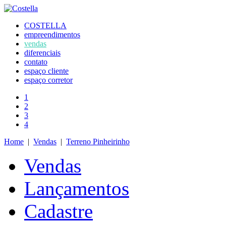
COSTELLA
empreendimentos
vendas
diferenciais
contato
espaço cliente
espaço corretor
1
2
3
4
Home
|
Vendas
|
Terreno Pinheirinho
Vendas
Lançamentos
Cadastre