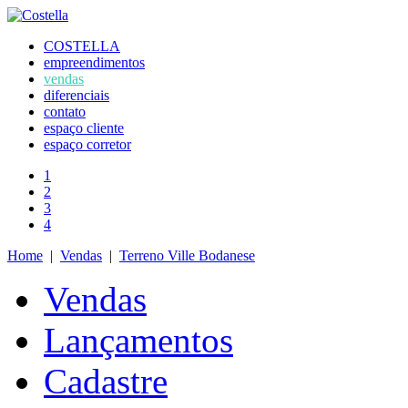
COSTELLA
empreendimentos
vendas
diferenciais
contato
espaço cliente
espaço corretor
1
2
3
4
Home
|
Vendas
|
Terreno Ville Bodanese
Vendas
Lançamentos
Cadastre