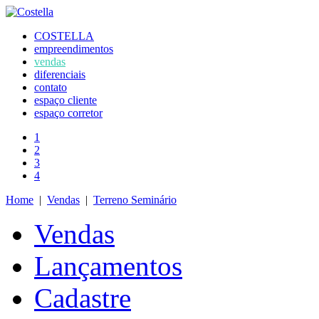
COSTELLA
empreendimentos
vendas
diferenciais
contato
espaço cliente
espaço corretor
1
2
3
4
Home
|
Vendas
|
Terreno Seminário
Vendas
Lançamentos
Cadastre