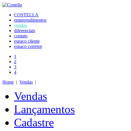
COSTELLA
empreendimentos
vendas
diferenciais
contato
espaço cliente
espaço corretor
1
2
3
4
Home
|
Vendas
|
Vendas
Lançamentos
Cadastre