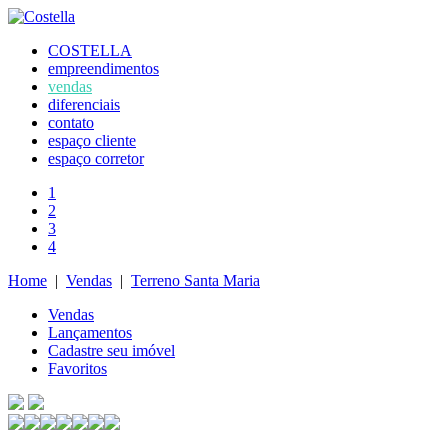
COSTELLA
empreendimentos
vendas
diferenciais
contato
espaço cliente
espaço corretor
1
2
3
4
Home
|
Vendas
|
Terreno Santa Maria
Vendas
Lançamentos
Cadastre seu imóvel
Favoritos