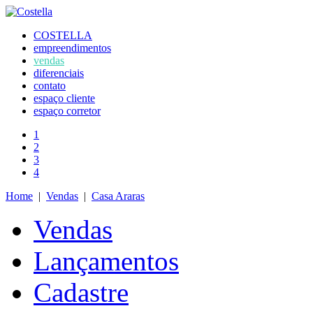
COSTELLA
empreendimentos
vendas
diferenciais
contato
espaço cliente
espaço corretor
1
2
3
4
Home
|
Vendas
|
Casa Araras
Vendas
Lançamentos
Cadastre