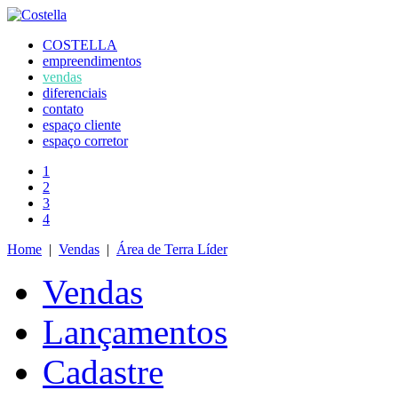
COSTELLA
empreendimentos
vendas
diferenciais
contato
espaço cliente
espaço corretor
1
2
3
4
Home
|
Vendas
|
Área de Terra Líder
Vendas
Lançamentos
Cadastre