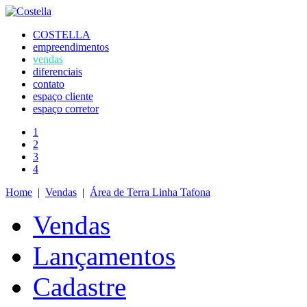
COSTELLA
empreendimentos
vendas
diferenciais
contato
espaço cliente
espaço corretor
1
2
3
4
Home
|
Vendas
|
Área de Terra Linha Tafona
Vendas
Lançamentos
Cadastre