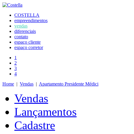
COSTELLA
empreendimentos
vendas
diferenciais
contato
espaço cliente
espaço corretor
1
2
3
4
Home
|
Vendas
|
Apartamento Presidente Médici
Vendas
Lançamentos
Cadastre