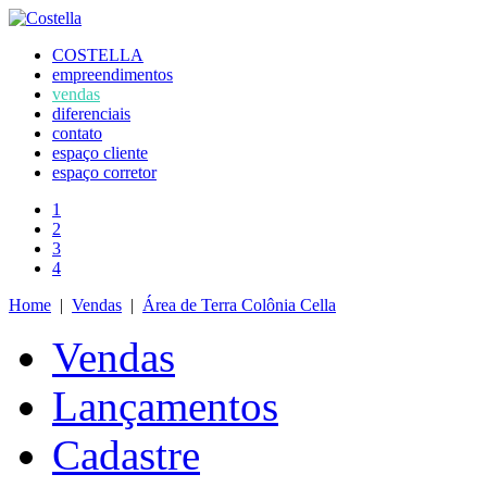
COSTELLA
empreendimentos
vendas
diferenciais
contato
espaço cliente
espaço corretor
1
2
3
4
Home
|
Vendas
|
Área de Terra Colônia Cella
Vendas
Lançamentos
Cadastre