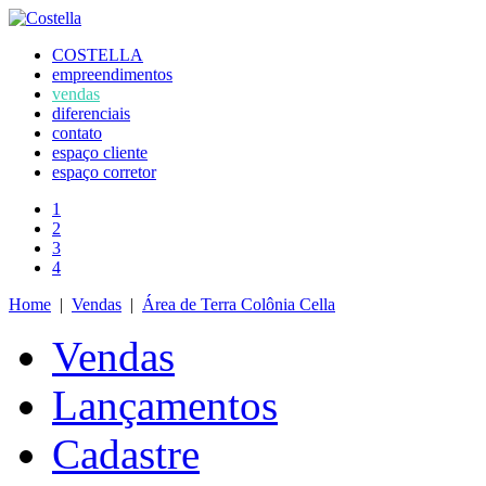
COSTELLA
empreendimentos
vendas
diferenciais
contato
espaço cliente
espaço corretor
1
2
3
4
Home
|
Vendas
|
Área de Terra Colônia Cella
Vendas
Lançamentos
Cadastre